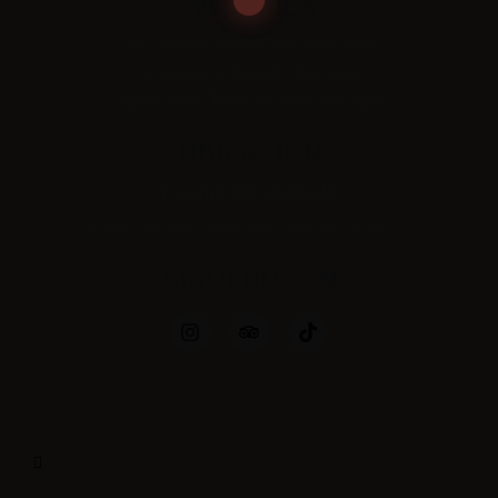
HORARIOS
De Domingo a Miércoles: 4pm-2am
De Jueves a Sábado: 4pm-4am
Happy Hour: Todos los días 4pm-8p
m
UBICACIÓN
Parque del Poblado
Calle 9 #43a 31 Multicentro Aliadas Local 19.
SIGUENOS EN